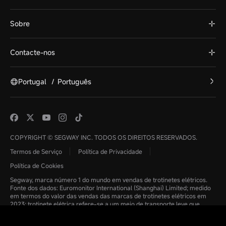
Sobre
Contacte-nos
Portugal
/
Português
COPYRIGHT © SEGWAY INC. TODOS OS DIREITOS RESERVADOS.
Termos de Serviço
Política de Privacidade
Política de Cookies
Segway, marca número 1 do mundo em vendas de trotinetes elétricos.
Fonte dos dados: Euromonitor International (Shanghai) Limited; medido
em termos do valor das vendas das marcas de trotinetes elétricos em
2023; trotinete elétrica refere-se a um meio de transporte leve que
consiste em guiador, rodas, plataforma para os pés e está equipado com
componentes adicionais, incluindo motor, controlador, bateria e