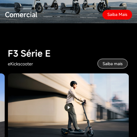
Comercial
Saiba Mais
F3 Série E
eKickscooter
Saiba mais